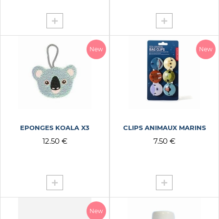
New
New
EPONGES KOALA X3
CLIPS ANIMAUX MARINS
12.50 €
7.50 €
New