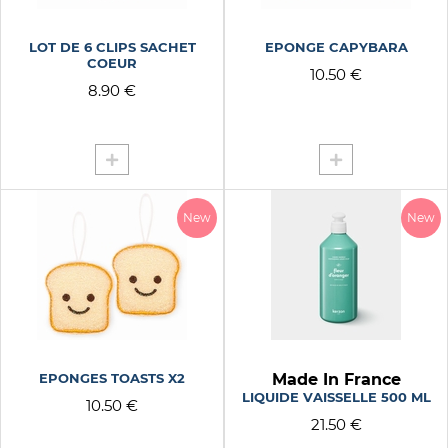
BLANCHE
APPLIQUER LES FILTRES
BLEU
LOT DE 6 CLIPS SACHET
EPONGE CAPYBARA
FLEUR D ORANGER
COEUR
10.50 €
FLEURS DE ROMARIN
8.90 €
MARRON
ROSE
New
New
EPONGES TOASTS X2
Made In France
LIQUIDE VAISSELLE 500 ML
10.50 €
21.50 €