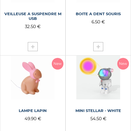
BALEINE
APPLIQUER LES FILTRES
BISCOTOS
VEILLEUSE A SUSPENDRE M
BOITE A DENT SOURIS
BLANC
USB
6.50 €
BLANC ROSE OR
32.50 €
DUSTY GREEN
DUSTY ROSE
LICORNE
LOUISON CHATON ROSE
New
New
MONSTRE
PETITE SOURIS
PIEUVRE
PRINCESSE
ROSE
SUPERMAN
LAMPE LAPIN
MINI STELLAR - WHITE
49.90 €
54.50 €