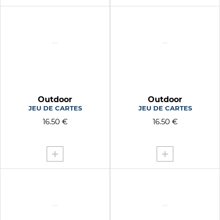
SKATEUSE ST GILLES
SMILEY
SQUIRREL BLANC ROSE
STYLO
SUNBATH
SUPERMUM
SWIM SWIM
TAPIOCA
Outdoor
Outdoor
JEU DE CARTES
JEU DE CARTES
THE BEST
16.50 €
16.50 €
TI AMO
TIE AND DIE
TIGER
TO DO LIST
TRANKIL
TURQUOISE
TWIST
UNICORN