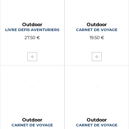
VERT BRIQUE
VIOLET
VIVID PINK
Outdoor
Outdoor
VOYAGE
LIVRE DEFIS AVENTURIERS
CARNET DE VOYAGE
VOYAGE A VELO
27.50 €
19.50 €
WAVE
WAVE GREEN
WAVE MIN
WAVE MINT
WTF
Outdoor
Outdoor
CARNET DE VOYAGE
CARNET DE VOYAGE