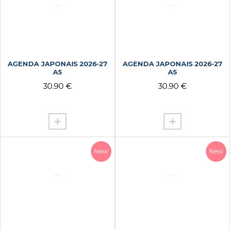
HAPPY RIDE
HAPPYDAY FLOWER LIL
HELLO LIN
HIRONDELLE BLEUE
HOLOGRPAHIQUE
AGENDA JAPONAIS 2026-27
AGENDA JAPONAIS 2026-27
HUG
A5
A5
30.90 €
30.90 €
ILE VOLCANIQUE
ITS YOUR DAY JAUNE P
JARDIN JAPONAIS
JAUNE
JOURNAL D AVENTURES
New
New
KHAKI
KIFFER
KISS ME
KOKESHI
LAPIN
LET S ROCK