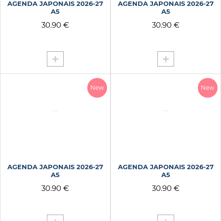
AGENDA JAPONAIS 2026-27
AGENDA JAPONAIS 2026-27
LETS GO CAMPING
A5
A5
LILAS ORANGE FLUO
30.90 €
30.90 €
LOL
LONDON TOWER BRIDGE
LOVE
LOVE IS ALL
LUCKY CAT BLEU SAPHI
New
New
LUCKY CAT JAUNE INTE
MAFATE TRAIL
MAGIC
MAUVE
MENTHE
AGENDA JAPONAIS 2026-27
AGENDA JAPONAIS 2026-27
METALISE DORE
A5
A5
MIDSUMMER
30.90 €
30.90 €
MILKSHAKE
MINT
MOTIF PIVOINE