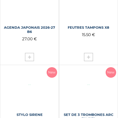
PARMIGIANA
PATTERN WAVE NAVY
PIOU PIOU
PIRATE
AGENDA JAPONAIS 2026-27
FEUTRES TAMPONS X8
PITON DES NEIGES
B6
15.50 €
PITON DES NEIGES SUN
27.00 €
PITON FOURNAISE
PLAINE DES SABLES
PLUS HAUT
PLUS VITE
New
New
POP
POUR TIMIDE MALADIF
POUR VEINARD VERNI
POURPRE
PRINCESSE
PUNCH
STYLO SIRENE
SET DE 3 TROMBONES ARC
RAMEN