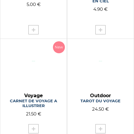
EN CIEL
5.00 €
RANDONNEE CHALLENGES
4.90 €
RECHARGE
RETRO GIRLY
REVER
ROSE
ROSE PALE
New
ROSE VERT
ROUGE
ROUGE FLUO
SAKURA
SAN FRANCISCO
Voyage
Outdoor
SEE YOU IN SEOUL
CARNET DE VOYAGE A
TAROT DU VOYAGE
SHOP
ILLUSTRER
24.50 €
SIRENE
21.50 €
SKATEUSE ENJOY THE R
SKATEUSE ROUTE