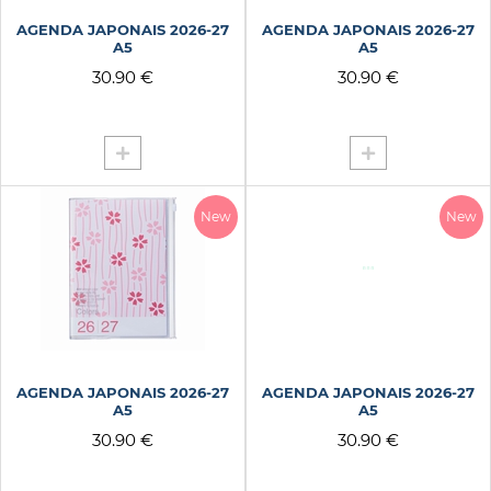
CONFETTIS MERCI VANI
AGENDA JAPONAIS 2026-27
AGENDA JAPONAIS 2026-27
CONGRATULATIONS
A5
A5
COOKIES
30.90 €
30.90 €
CORAIL
COWBOYS
CREAM
CRUSH
New
New
CUBES HELLO ROSE
DAILY
DANCE
DEFIS AVENTURIERS
DINER BLEU DR PAPER
DISCO ROAR
AGENDA JAPONAIS 2026-27
AGENDA JAPONAIS 2026-27
EASY RIDER
A5
A5
ECOLO DECROISSANT
30.90 €
30.90 €
ETOILE NOIRE
FISH