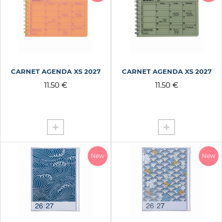
CARNET RANDONNEE A6
CARNET VELO A6
CARNET VOYAGE SURF
CATS CATCH
CHALLENGES VANLIFE
CARNET AGENDA XS 2027
CARNET AGENDA XS 2027
CHAMP FLEUR BLEU
11.50 €
11.50 €
CHAMPAGNE
CHAUD
CHERRY BLOSSOM
CHEVALIER
CHILLER
New
New
CILAOS
COBALT SAUMON
COEUR
CONFETTIS BISOU ROSE
CONFETTIS BISOU SAPH