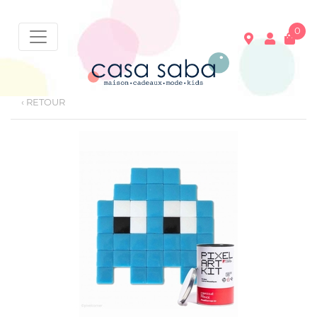
0
‹ RETOUR
Votre panier est vide !