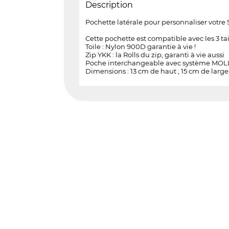
Description
Pochette latérale pour personnaliser votre
Cette pochette est compatible avec les 3 tai
Toile : Nylon 900D garantie à vie !
Zip YKK : la Rolls du zip, garanti à vie aussi
Poche interchangeable avec système MO
Dimensions : 13 cm de haut , 15 cm de large
s Options
ètres de confidentialité, en garantissant la conformité avec le