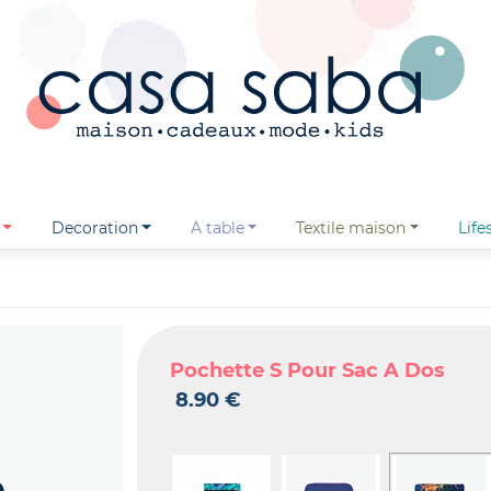
decoration
a table
textile maison
lif
Pochette S Pour Sac A Dos
8.90 €