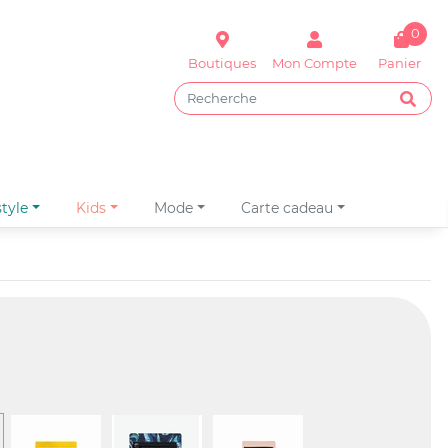
0
Boutiques
Mon Compte
panier
Votre panier est vide !
estyle
kids
mode
carte cadeau