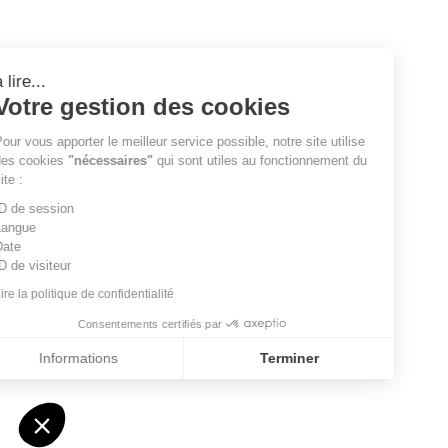
à lire...
Votre gestion des cookies
Pour vous apporter le meilleur service possible, notre site utilise
des cookies
"nécessaires"
qui sont utiles au fonctionnement du
site :
ID de session
Langue
Date
ID de visiteur
Lire la politique de confidentialité
Consentements certifiés par
Informations
Terminer
Axeptio consent
Plateforme de Gestion du Consentement : Personnalisez vo
Notre plateforme vous permet d'adapter et de gérer vos param