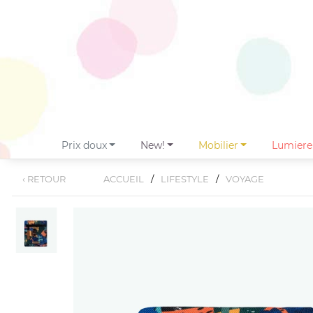
prix doux
new!
mobilier
lumiere
‹ RETOUR
ACCUEIL
/
LIFESTYLE
/
VOYAGE