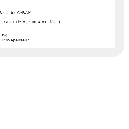
 Sac à dos CABAIA
lles sacs ( Mini, Medium et Maxi)
LLE®
, 1 cm épaisseur
s réglementations. Personnalisez vos préférences pour contrôler