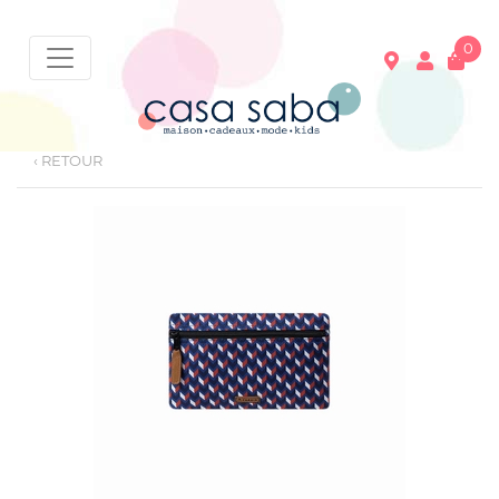
0
‹ RETOUR
Votre panier est vide !